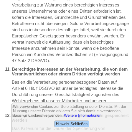
Verarbeitung zur Wahrung eines berechtigten Interesses
unseres Unternehmens oder eines Dritten erforderlich ist,
sofern die Interessen, Grundrechte und Grundfreiheiten des
Betroffenen nicht überwiegen. Solche Verarbeitungsvorgänge
sind uns insbesondere deshalb gestattet, weil sie durch den
Europäischen Gesetzgeber besonders erwähnt wurden. Er
vertrat insoweit die Auffassung, dass ein berechtigtes
Interesse anzunehmen sein könnte, wenn die betroffene
Person ein Kunde des Verantwortlichen ist (Erwägungsgrund
47 Satz 2 DSGVO).
Berechtigte Interessen an der Verarbeitung, die von dem
Verantwortlichen oder einem Dritten verfolgt werden
Basiert die Verarbeitung personenbezogener Daten auf
Artikel 6 I lit. f DSGVO ist unser berechtigtes Interesse die
Durchführung unserer Geschäftstätigkeit zugunsten des
Wohlergehens all unserer Mitarbeiter und unserer
Wir verwenden Cookies zur Bereitstellung unserer Dienste. Mit der
Anteilseigner.
Nutzung unserer Dienste erklären Sie sich damit einverstanden,
Dauer, für die die personenbezogenen Daten gespeichert
dass wir Cookies verwenden.
Weitere Informationen
werden
Hinweis Schließen
Das Kriterium für die Dauer der Speicherung von