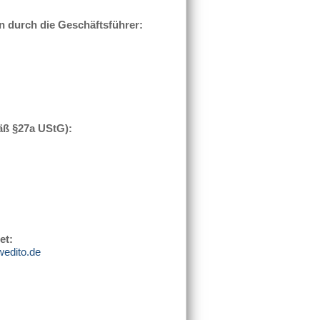
en durch die Geschäftsführer:
äß §27a UStG):
et:
edito.de