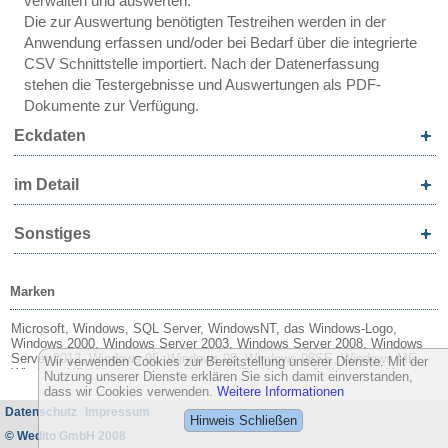
verwalten und auswerten.
Die zur Auswertung benötigten Testreihen werden in der
Anwendung erfassen und/oder bei Bedarf über die integrierte
CSV Schnittstelle importiert. Nach der Datenerfassung
stehen die Testergebnisse und Auswertungen als PDF-
Dokumente zur Verfügung.
Eckdaten
im Detail
Sonstiges
Marken
Microsoft, Windows, SQL Server, WindowsNT, das Windows-Logo,
Windows 2000, Windows Server 2003, Windows Server 2008, Windows
Server 2012, Windows 95, Windows 98, Windows 98SE, Windows ME,
Wir verwenden Cookies zur Bereitstellung unserer Dienste. Mit der
Windows XP, Windows Vista, Windows 7, Windows 8, Windows 10,
Nutzung unserer Dienste erklären Sie sich damit einverstanden,
Word, Excel, Outlook, Microsoft Edge und Internet Explorer sind
dass wir Cookies verwenden.
Weitere Informationen
entweder eingetragene Warenzeichen oder Marken der Microsoft
Datenschutz
Impressum
Corporation in den USA und/oder anderen Ländern.
Hinweis Schließen
© Wedito GmbH 2008