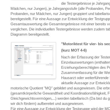
die Testergebnisse je Jahrgang
Mädchen, nur Jungen), je Jahrgangsstufe (alle Probanden, Perz
Probanden, nur Mädchen, nur Jungen) gruppiert und tabellar
bereitgestellt. Für eine Aussage zur Entwicklung der Testgrup
Gesamtauswertung die Gesamtergebnisse mit einer bereits v
verglichen. Die individuellen Testergebnisse werden zudem tab
Diagramm bereitgestellt.
"Motoriktest für vier- bis se
(kurz MOT 4-6)
Nach der Erfassung der Teste
Einzelauswertungen (enthalten
Erziehungsberechtigten des P
Zusammenfassung für die Weit
Hausarzt oder weiterführende S
aktuelle Aussage zur Entwick
motorische Quotient "MQ" gebildet und ausgewiesen. Die erbra
(gesamtkörperliche Gewandtheit und Koordinationsfähigkeit, F
Gleichgewichtsvermögen,...) werden tabellarisch (Da bist du 
wir dich fördern) aufbereitet und ausgewiesen.
Für eine Aussage zur Entwicklung der Testgruppe wird der MQ