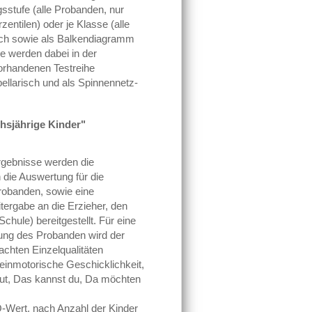
sstufe (alle Probanden, nur
entilen) oder je Klasse (alle
isch sowie als Balkendiagramm
pe werden dabei in der
orhandenen Testreihe
ellarisch und als Spinnennetz-
chsjährige Kinder"
rgebnisse werden die
 die Auswertung für die
robanden, sowie eine
ergabe an die Erzieher, den
chule) bereitgestellt. Für eine
lung des Probanden wird der
chten Einzelqualitäten
einmotorische Geschicklichkeit,
gut, Das kannst du, Da möchten
-Wert, nach Anzahl der Kinder