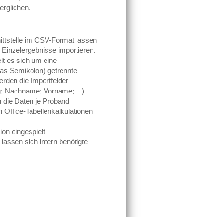
erglichen.
nittstelle im CSV-Format lassen
 Einzelergebnisse importieren.
lt es sich um eine
das Semikolon) getrennte
werden die Importfelder
; Nachname; Vorname; ...).
n die Daten je Proband
n Office-Tabellenkalkulationen
ion eingespielt.
 lassen sich intern benötigte