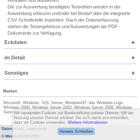
verwalten und auswerten.
Die zur Auswertung benötigten Testreihen werden in der
Anwendung erfassen und/oder bei Bedarf über die integrierte
CSV Schnittstelle importiert. Nach der Datenerfassung
stehen die Testergebnisse und Auswertungen als PDF-
Dokumente zur Verfügung.
Eckdaten
im Detail
Sonstiges
Marken
Microsoft, Windows, SQL Server, WindowsNT, das Windows-Logo,
Windows 2000, Windows Server 2003, Windows Server 2008, Windows
Server 2012, Windows 95, Windows 98, Windows 98SE, Windows ME,
Wir verwenden Cookies zur Bereitstellung unserer Dienste. Mit der
Windows XP, Windows Vista, Windows 7, Windows 8, Windows 10,
Nutzung unserer Dienste erklären Sie sich damit einverstanden,
Word, Excel, Outlook, Microsoft Edge und Internet Explorer sind
dass wir Cookies verwenden.
Weitere Informationen
entweder eingetragene Warenzeichen oder Marken der Microsoft
Datenschutz
Impressum
Corporation in den USA und/oder anderen Ländern.
Hinweis Schließen
© Wedito GmbH 2008